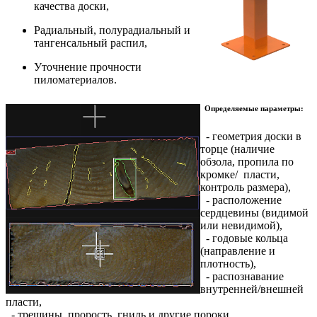
качества доски,
Радиальный, полурадиальный и
тангенсальный распил,
Уточнение прочности
пиломатериалов.
Определяемые параметры:
- геометрия доски в
торце (наличие
обзола, пропила по
кромке/ пласти,
контроль размера),
- расположение
сердцевины (видимой
или невидимой),
- годовые кольца
(направление и
плотность),
- распознавание
внутренней/внешней
пласти,
- трещины, прорость, гниль и другие пороки.