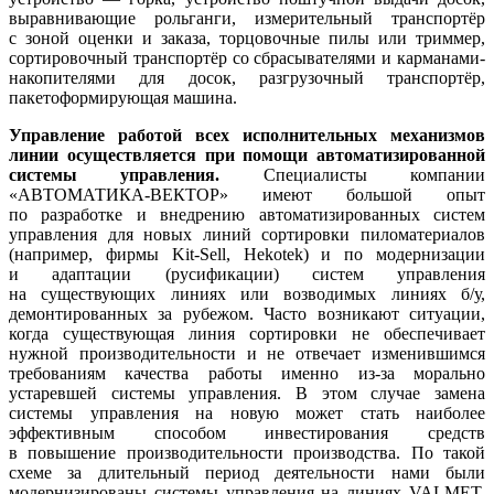
выравнивающие рольганги, измерительный транспортёр
с зоной оценки и заказа, торцовочные пилы или триммер,
сортировочный транспортёр со сбрасывателями и карманами-
накопителями для досок, разгрузочный транспортёр,
пакетоформирующая машина.
Управление работой всех исполнительных механизмов
линии осуществляется при помощи автоматизированной
системы управления.
Специалисты компании
«АВТОМАТИКА-ВЕКТОР» имеют большой опыт
по разработке и внедрению автоматизированных систем
управления для новых линий сортировки пиломатериалов
(например, фирмы Kit-Sell, Hekotek) и по модернизации
и адаптации (русификации) систем управления
на существующих линиях или возводимых линиях б/у,
демонтированных за рубежом. Часто возникают ситуации,
когда существующая линия сортировки не обеспечивает
нужной производительности и не отвечает изменившимся
требованиям качества работы именно из-за морально
устаревшей системы управления. В этом случае замена
системы управления на новую может стать наиболее
эффективным способом инвестирования средств
в повышение производительности производства. По такой
схеме за длительный период деятельности нами были
модернизированы системы управления на линиях VALMET,