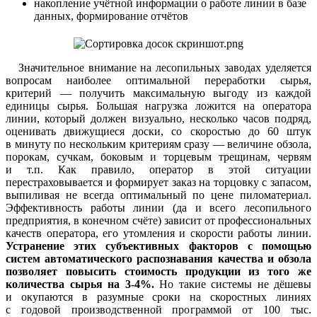
накопление учётной информации о работе линии в базе
данных, формирование отчётов
Значительное внимание на лесопильных заводах уделяется
вопросам наиболее оптимальной переработки сырья,
критерий — получить максимальную выгоду из каждой
единицы сырья. Большая нагрузка ложится на оператора
линии, который должен визуально, несколько часов подряд,
оценивать движущиеся доски, со скоростью до 60 штук
в минуту по нескольким критериям сразу — величине обзола,
порокам, сучкам, боковым и торцевым трещинам, червям
и т.п. Как правило, оператор в этой ситуации
перестраховывается и формирует заказ на торцовку с запасом,
выпиливая не всегда оптимальный по цене пиломатериал.
Эффективность работы линии (да и всего лесопильного
предприятия, в конечном счёте) зависит от профессиональных
качеств оператора, его утомления и скорости работы линии.
Устранение этих субъективных факторов с помощью
систем автоматического распознавания качества и обзола
позволяет повысить стоимость продукции из того же
количества сырья на 3-4%.
Но такие системы не дёшевы
и окупаются в разумные сроки на скоростных линиях
с годовой производственной программой от 100 тыс.