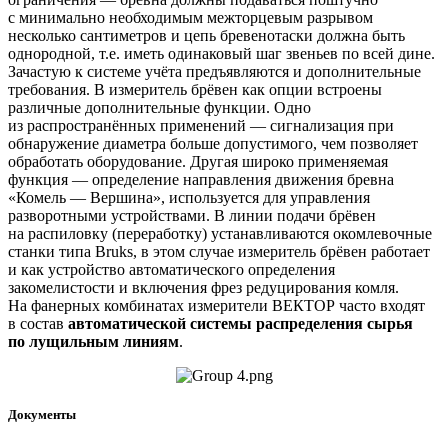
с минимально необходимым межторцевым разрывом
несколько сантиметров и цепь бревенотаски должна быть
однородной, т.е. иметь одинаковый шаг звеньев по всей дине.
Зачастую к системе учёта предъявляются и дополнительные
требования. В измеритель брёвен как опции встроены
различные дополнительные функции. Одно
из распространённых применений — сигнализация при
обнаружение диаметра больше допустимого, чем позволяет
обработать оборудование. Другая широко применяемая
функция — определение направления движения бревна
«Комель — Вершина», используется для управления
разворотными устройствами. В линии подачи брёвен
на распиловку (переработку) устанавливаются окомлевочные
станки типа Bruks, в этом случае измеритель брёвен работает
и как устройство автоматического определения
закомелистости и включения фрез редуцирования комля.
На фанерных комбинатах измерители ВЕКТОР часто входят
в состав
автоматической системы распределения сырья
по лущильным линиям
.
Документы