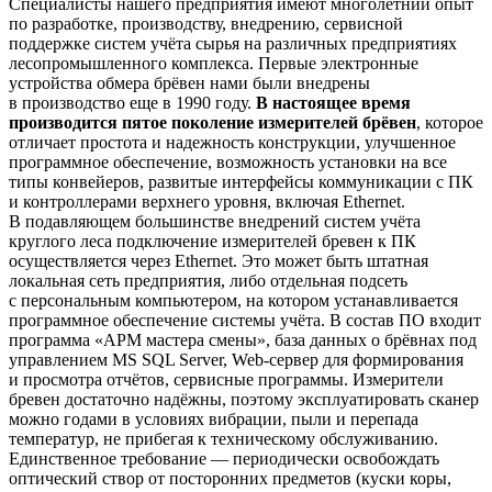
Специалисты нашего предприятия имеют многолетний опыт
по разработке, производству, внедрению, сервисной
поддержке систем учёта сырья на различных предприятиях
лесопромышленного комплекса. Первые электронные
устройства обмера брёвен нами были внедрены
в производство еще в 1990 году.
В настоящее время
производится пятое поколение измерителей брёвен
, которое
отличает простота и надежность конструкции, улучшенное
программное обеспечение, возможность установки на все
типы конвейеров, развитые интерфейсы коммуникации с ПК
и контроллерами верхнего уровня, включая Ethernet.
В подавляющем большинстве внедрений систем учёта
круглого леса подключение измерителей бревен к ПК
осуществляется через Ethernet. Это может быть штатная
локальная сеть предприятия, либо отдельная подсеть
с персональным компьютером, на котором устанавливается
программное обеспечение системы учёта. В состав ПО входит
программа «АРМ мастера смены», база данных о брёвнах под
управлением MS SQL Server, Web-сервер для формирования
и просмотра отчётов, сервисные программы. Измерители
бревен достаточно надёжны, поэтому эксплуатировать сканер
можно годами в условиях вибрации, пыли и перепада
температур, не прибегая к техническому обслуживанию.
Единственное требование — периодически освобождать
оптический створ от посторонних предметов (куски коры,