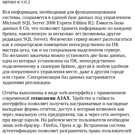
щепки и т.п.)
Вся информация, необходимая для функционирования
системы, сохраняется в единой базе данных под управлением
Microsoft SQL Server 2008 Express Edition R2. Ёмкость базы
данных 8 Gb, что позволяет хранить информацию по каждому
бревну, накопленную за несколько лет (возможны другие
редакции SQL Server). Физически сервер может располагаться
как в операторском помещении непосредственно на ПК
мастера цеха, так и на специальном выделенном сервере.
По желанию заказчика можно установить две базы данных,
одна из которых установлена на ПК, непосредственно
подключенному к сканерам брёвен, другая в любом удобном
для оперативного управления месте, даже в другом городе
или стране. Синхронизация баз данных настраивается
заданиями репликации.
Отчёты выполнены в виде web-интерфейса с применением
современной
технологии AJAX
. Удобство и гибкость
интерфейса позволяет получить настраиваемые и наглядные
выходные формы отчётов, доступ к которым возможен как
через локальную сеть предприятия, так и через сеть интернет,
при вводе пароля. На рабочем месте пользователя необходим
лишь web-браузер - Firefox, Opera и др. Встроенная система
аутентификации позволяет разграничить права пользователей