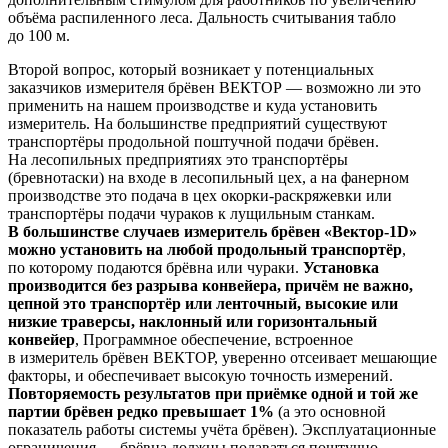
объёма распиленного леса. Дальность считывания табло
до 100 м.
Второй вопрос, который возникает у потенциальных
заказчиков измерителя брёвен ВЕКТОР — возможно ли это
применить на нашем производстве и куда установить
измеритель. На большинстве предприятий существуют
транспортёры продольной поштучной подачи брёвен.
На лесопильных предприятиях это транспортёры
(бревнотаски) на входе в лесопильный цех, а на фанерном
производстве это подача в цех окорки-раскряжевки или
транспортёры подачи чураков к лущильным станкам.
В большинстве случаев измеритель брёвен «Вектор-1D»
можно установить на любой продольный транспортёр
,
по которому подаются брёвна или чураки.
Установка
производится без разрыва конвейера, причём не важно,
цепной это транспортёр или ленточный, высокие или
низкие траверсы, наклонный или горизонтальный
конвейер
, Программное обеспечение, встроенное
в измеритель брёвен ВЕКТОР, уверенно отсеивает мешающие
факторы, и обеспечивает высокую точность измерений.
Повторяемость результатов при приёмке одной и той же
партии брёвен редко превышает 1%
(а это основной
показатель работы системы учёта брёвен). Эксплуатационные
ограничения — брёвна должны подаваться поштучно