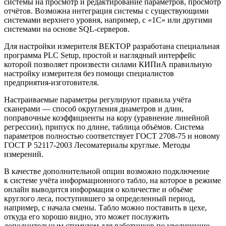
системы на просмотр и редактирование параметров, просмотр
отчётов. Возможна интеграция системы с существующими
системами верхнего уровня, например, с «1С» или другими
системами на основе SQL-серверов.
Для настройки измерителя ВЕКТОР разработана специальная
программа PLC Setup, простой и наглядный интерфейс
которой позволяет произвести силами КИПиА правильную
настройку измерителя без помощи специалистов
предприятия-изготовителя.
Настраиваемые параметры регулируют правила учёта
сканерами — способ округления диаметров и длин,
поправочные коэффициенты на кору (уравнение линейной
регрессии), припуск по длине, таблица объёмов. Система
параметров полностью соответствует ГОСТ 2708-75 и новому
ГОСТ Р 52117-2003 Лесоматериалы круглые. Методы
измерений.
В качестве дополнительной опции возможно подключение
к системе учёта информационного табло, на которое в режиме
онлайн выводится информация о количестве и объёме
круглого леса, поступившего за определенный период,
например, с начала смены. Табло можно поставить в цехе,
откуда его хорошо видно, это может послужить
дополнительным стимулом для работников по увеличению